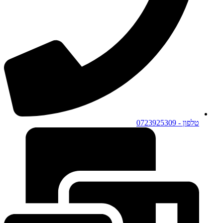
טלפון - 0723925309