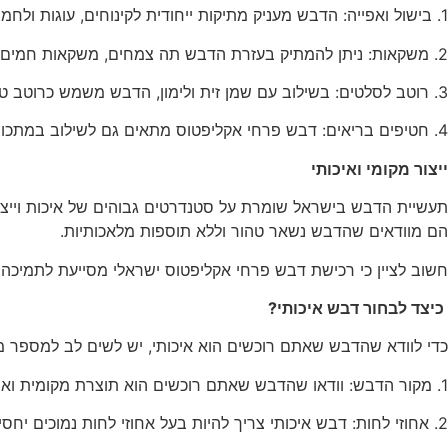
1. בישול ואפייה: הדבש מעניק מתיקות ייחודית לקינוחים, עוגות ולחמים. כמו כן, אפשר לשלב אותו כרוטב במנות בשר, במיוחד כשמכינים בשר צלוי בתנור.
2. משקאות: ניתן להמתיק בעזרת הדבש תה צמחים, משקאות חמים נוספים, או אפילו להכין קוקטיילים ייחודיים.
3. רוטב לסלטים: בשילוב עם שמן זית ולימון, הדבש משמש כרוטב טעים ומיוחד לסלטים מגוונים.
4. חטיפים בריאים: דבש פרחי אקליפטוס מתאים גם לשילוב במתכונים לחטיפים בריאים כמו גרנולה או חטיפי אנרגיה תוצרת בית.
ייצור מקומי ואיכותי
תעשיית הדבש בישראל שומרת על סטנדרטים גבוהים של איכות וייצור,
הם מוודאים שהדבש נשאר טהור וללא תוספות מלאכותיות.
חשוב לציין כי רכישת דבש פרחי אקליפטוס ישראלי מסייעת לתמיכה
כיצד לבחור דבש איכותי?
כדי לוודא שהדבש שאתם רוכשים הוא איכותי, יש לשים לב למספר מא
1. מקור הדבש: וודאו שהדבש שאתם רוכשים הוא תוצרת מקומית ואינו מכיל תוספות סוכר או רכיבים מלאכותיים.
2. אחוזי לחות: דבש איכותי צריך להיות בעל אחוזי לחות נמוכים יחסית כדי לשמור על עמידותו לאורך זמן.