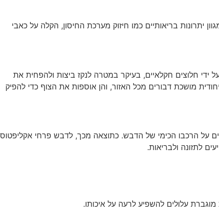
ון יתרונות בריאותיים כמו חיזוק מערכת החיסון, הקלה על כאבי
האקליפטוס, שמקורו באוסטרליה, נודע בזכות צמיחתו המהירה וביכולת שלו להסתגל לסביבות שונות. הוא ניטע בישראל במאה ה-19 על ידי חלוצים חקלאיים, בעיקר במטרה לנקז ביצות ולהפחית את
חודית מושכת דבורים מכל האזור, והן אוספות את הצוף כדי להפיק
ים על הרכבו הכימי של הדבש. כתוצאה מכך, לדבש פרחי אקליפטוס
ים לתזונה ולבריאות.