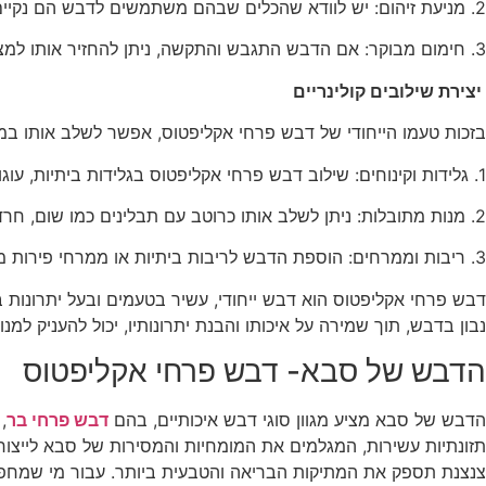
2. מניעת זיהום: יש לוודא שהכלים שבהם משתמשים לדבש הם נקיים ויבשים, כדי למנוע זיהום או חדירת לחות.
3. חימום מבוקר: אם הדבש התגבש והתקשה, ניתן להחזיר אותו למצב נוזלי על ידי חימום עדין בבאן-מרי (סיר כפול), אך אין לחמם אותו מעל 40 מעלות צלזיוס כדי לשמור על ערכיו הבריאותיים.
יצירת שילובים קולינריים
בזכות טעמו הייחודי של דבש פרחי אקליפטוס, אפשר לשלב אותו במג
1. גלידות וקינוחים: שילוב דבש פרחי אקליפטוס בגלידות ביתיות, עוגות מוס או פירות יוצר טוויסט טעים ומיוחד.
2. מנות מתובלות: ניתן לשלב אותו כרוטב עם תבלינים כמו שום, חרדל וג'ינג'ר במנות מתובלות כמו עוף בגריל או סלטים חמים.
3. ריבות וממרחים: הוספת הדבש לריבות ביתיות או ממרחי פירות מבטיחה מתיקות עדינה ומרקם קטיפתי.
דבש פרחי אקליפטוס הוא דבש ייחודי, עשיר בטעמים ובעל יתרונות ב
נבון בדבש, תוך שמירה על איכותו והבנת יתרונותיו, יכול להעניק למ
הדבש של סבא-
דבש פרחי אקליפטוס
הדבש של סבא מציע מגוון סוגי דבש איכותיים, בהם
דבש פרחי בר
,
תזונתיות עשירות, המגלמים את המומחיות והמסירות של סבא לייצו
צנצנת תספק את המתיקות הבריאה והטבעית ביותר. עבור מי שמחפ