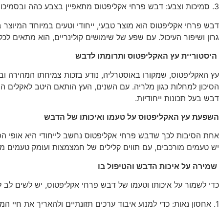
3. סמיכות וצבע: דבש פרחי אקליפטוס מתאפיין בצבע כהה ובסמיכות בינונית עד גבוהה.
דבש פרחי אקליפטוס הוא מוצר טבעי, ייחודי וטעים במיוחד המיוצר ב
גרון ושיפור העיכול. עם שפע של שימושים קולינריים, הוא מתאים לכל
היסטוריית עץ האקליפטוס ותרומתו לדבש
הסיכון למחלות כגון מלריה. עם השנים, העץ הותאם היטב לאקלים המק
דבש בעל תכונות ייחודיות.
השפעת עץ האקליפטוס על טעמו ואיכותו של הדבש
אחת הסיבות לכך שדבש פרחי אקליפטוס נחשב לייחודי היא אופי ה
יש טעמים מורכבים, עם תווים קלילים של חמצמצות ועומק טעמים מיו
שמירה על איכות הדבש והטיפול בו
כדי לשמור על איכותו וטעמו של דבש פרחי אקליפטוס, יש לשים לב ל
1. אחסון נאות: כדי למנוע איבוד ערכים תזונתיים ולהאריך את חיי המדף של הדבש, יש לשמור אותו במקום קריר ויבש. חום גבוה או לחות מוגברת עלולים להשפיע לרעה על איכותו.