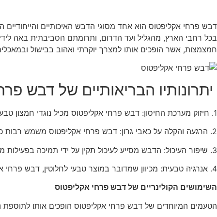
דבש פרחי אקליפטוס הוא אחד מסוגי הדבש האיכותיים והייחודיים ה
בכל רחבי הארץ, מהגליל ועד הדרום, ותרומתם הסביבתית באה לידי 
חמצמצות, אשר הופכים אותו למצרך יוקרתי ואהוב בבישול ובמאכלים
יתרונותיו הבריאותיים של דבש פרח
1. חיזוק מערכת החיסון: דבש פרחי אקליפטוס מכיל נוגדי חמצון טבעיים, התורמים לחיזוק המערכת החיסונית ומגנים על הגוף מפני זיהומים ודלקות.
2. הרגעה והקלה על כאבי גרון: דבש פרחי אקליפטוס משמש רבות כתרופה טבעית להרגעת כאבי גרון, בזכות תכונותיו האנטי-בקטריאליות.
3. שיפור העיכול: הדבש מסייע לעיכול תקין על ידי תמיכה בפעילות מערכת העיכול ושמירה על איזון חיידקי המעיים.
4. אנרגיה טבעית: מכיוון שמדובר במוצר טבעי לחלוטין, דבש פרחי אקליפטוס מעניק אנרגיה מהירה ובריאה יותר לעומת ממתיקים מלאכותיים.
השימושים הקולינריים של דבש פרחי אקליפטוס
הטעמים המיוחדים של דבש פרחי אקליפטוס הופכים אותו לתוספת נ