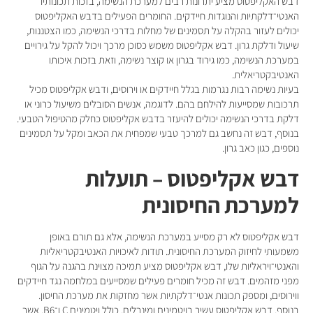
דבש האקליפטוס מציע יתרונות רבים למערכת הנשימה, בזכות תכונותיו
האנטי־דלקתיות והנוגדות חיידקים. החומרים הפעילים בדבש האקליפטוס
יכולים לעזור בהקלה על תסמינים של מחלות בדרכי הנשימה, כמו הצטננות,
שיעול ודלקת גרון. דבש אקליפטוס משמש כסוכן מרכך ויכול להקל על גירויים
במערכת הנשימה, כמו גירוד בגרון או קוצר נשימה, וזאת בזכות איכותו
האנטיבקטריאלית.
בעיות נשימה רבות נגרמות בגלל חיידקים או וירוסים, ודבש אקליפטוס מכיל
תרכובות שמסייעות להילחם בהם. לדוגמה, אנשים הסובלים משיעול כרוני או
דלקת בדרכי הנשימה יכולים להיעזר בדבש אקליפטוס כחלק מהטיפול הטבעי.
בנוסף, דבש זה נחשב גם למרכך טבעי שמפחית את הכאב ומקל על תסמינים
נוספים, כגון כאב גרון.
דבש אקליפטוס – תועלות
למערכת החיסונית
דבש אקליפטוס לא רק מסייע במערכת הנשימה, אלא גם תורם באופן
משמעותי לחיזוק המערכת החיסונית. תודות לאיכויות האנטיבקטריאליות
והאנטי־ויראליות שלו, דבש אקליפטוס מציע תמיכה מצוינת בהגנה על הגוף
מפני מזהמים. דבש זה מכיל חומרים פעילים שמסייעים במלחמה נגד חיידקים
ווירוסים, ומספק תכונות אנטי־דלקתיות אשר מחזקות את מערכת החיסון.
בנוסף, דבש אקליפטוס עשיר בויטמינים ומינרלים, כולל ויטמינים C ו־B6, אשר