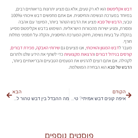
דבש אקליפטוס
הוא לא רק טעים, אלא גם מציע יתרונות בריאותיים רבים,
במיוחד במערכת הנשימה והחיסונית. אם אתם מחפשים דבש איכותי ו100%
טבעי,
הדבש של סבא
מציע את הדבש הטהור ביותר, המיוצר עם אהבה
ומסורת, ומגיע ישירות מהכוורות הישראליות. השימוש בדבש אקליפטוס מסייע
בהקלה על בעיות נשימה, חיזוק המערכת החיסונית, והקלה על תסמיני מחלות
חורף.
מעבר ל
דבש המגוון והאיכותי
, אנו מציעים גם
שירותי האבקה
,
מכירת דבורים
,
קורסים בגידול דבורים
ו
הרצאות מקצועיות
כדי לשתף את הידע שלנו ולתרום
לקהילה. אם אתם רוצים להרגיש את הטעמים הטבעיים והבריאותיים ביותר,
הדבש של סבא
הוא הבחירה המושלמת.
הקודם
הבא
איפה קונים דבש אמיתי? טיפים למבחר דבש איכותי ואורגני
מה ההבדל בין דבש טהור לדבש מעובד?
פוסטים נוספים