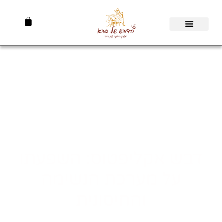
דבש אקליפטוס: השפעתו
על מערכת הנשימה
והחיסונית