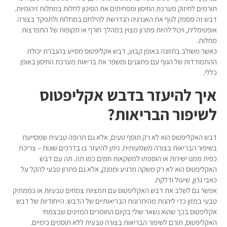
תורמים לחיזוק מערכת החיסון ומפחיתים את הסיכון לחלות במחלות זיהומיות.
דבש זה מספק לגוף את האנרגיה הנדרשת להילחם במחלות ולתפקד בצורה
אופטימלית, ויכול להיות פתרון מצוין במהלך חורף או תקופות של התפרצות
מחלות.
כאשר משולב בתזונה באופן קבוע, דבש אקליפטוס מסייע בהגברת יכולת
ההתמודדות של הגוף עם פתוגנים ומשפר את בריאות מערכת החיסון באופן
כללי.
איך להיעזר בדבש אקליפטוס
לשיפור הבריאות?
דבש האקליפטוס הוא לא רק תוסף טעים, אלא גם תרופה טבעית שמסייעת
בשיפור הבריאות בצורה משמעותית. ניתן להיעזר בו בדרכים שונות – צריכת
כפית ממנו ישירות או הוספתו למשקאות חמים כמו תה. תה עם דבש
האקליפטוס הוא לא רק משקה מרגיע ומפנק, אלא גם פתרון טבעי להקל על
כאבי גרון, שיעול ודלקת.
אפשר גם לשלב את דבש האקליפטוס עם תמציות צמחים טבעיות או כממתיק
טבעי במזון כדי ליהנות מהיתרונות הבריאותיים של הדבש. הייחודיות של דבש
אקליפטוס בכך שהוא נשאר שולי בקיום החומרים המזינים שבצמחי
האקליפטוס, תורם לשיפור הבריאות בצורה טבעית ללא תוספים כימיים.