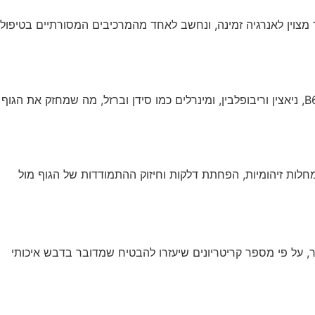
ר מצוין לאנרגיה זמינה, ונחשב לאחד מהמרכיבים המסורתיים בטיפול
היתרונות התזונתיים של דבש אמיתי כוללים תכולת סוכר טבעית המתעכלת בקלות ומספקת לגוף אנרגיה זמינה. דבש מכיל ויטמינים כמו B6, ניאצין וריבופלבין, ומינרלים כמו סידן וברזל, מה שמחזק את הגוף
חלות זיהומיות, הפחתת דלקות וחיזוק ההתמודדות של הגוף מול
ר, על פי מספר קריטריונים שיעזרו להבטיח שמדובר בדבש איכותי