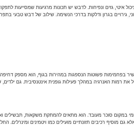
כול איטי, גזים ונפיחות. לדבש יש תכונות מרגיעות שמסייעות לתפק
וני, גירויים בגרון ודלקות בדרכי הנשימה. שילוב של דבש טבעי בתפ
 עשיר בפחמימות פשוטות הנספגות במהירות בגוף, הוא מספק דחיפה 
 רמות האנרגיה במהלך פעילות גופנית אינטנסיבית. גם ילדים, שמ
י במקום סוכר מעובד. הוא מתאים להמתקת משקאות, תבשילים ואפילו
 גם מוסיף רכיבים תזונתיים מועילים כמו ויטמינים ומינרלים. הח